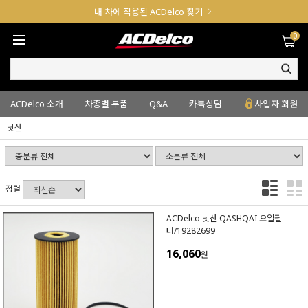
내 차에 적용된 ACDelco 찾기
0
ACDelco 소개
차종별 부품
Q&A
카톡상담
사업자 회원
닛산
정렬
ACDelco 닛산 QASHQAI 오일필
터/19282699
16,060
원