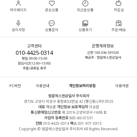
마이페이지
관심상품
최근본상품
적립금
공지사항
상품문의
상품후기
주문/배송
고객센터
은행계좌정보
010-4425-0314
신한 100-036-591020
예금주 : 엠알에스엔삼일사
평일 09:00~15:00
점심시간(12:00~13:00)
주말/공휴일 휴무
PC버전
이용안내
개인정보처리방침
이용약관
엠알에스엔삼일사 주식회사
경기도 고양시 덕양구 용현로53번길 42 (행신동) (우)10525
대표
채승훈
개인정보 보호책임자
이승원
통신판매업신고번호
제 2019-고양덕양구-1608 호
사업자 등록번호
865-86-01531
전화
010-4425-0314
팩스
031-971-0313
Copyright © 엠알에스엔삼일사 주식회사 All Rights Reserved.