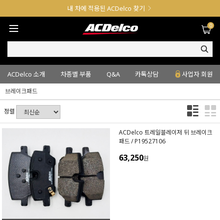
내 차에 적용된 ACDelco 찾기
0
ACDelco 소개
차종별 부품
Q&A
카톡상담
사업자 회원
브레이크패드
정렬
ACDelco 트레일블레이저 뒤 브레이크
패드 / P19527106
63,250
원