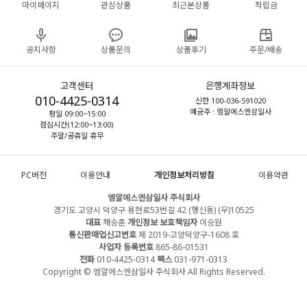
마이페이지
관심상품
최근본상품
적립금
공지사항
상품문의
상품후기
주문/배송
고객센터
은행계좌정보
010-4425-0314
신한 100-036-591020
예금주 : 엠알에스엔삼일사
평일 09:00~15:00
점심시간(12:00~13:00)
주말/공휴일 휴무
PC버전
이용안내
개인정보처리방침
이용약관
엠알에스엔삼일사 주식회사
경기도 고양시 덕양구 용현로53번길 42 (행신동) (우)10525
대표
채승훈
개인정보 보호책임자
이승원
통신판매업신고번호
제 2019-고양덕양구-1608 호
사업자 등록번호
865-86-01531
전화
010-4425-0314
팩스
031-971-0313
Copyright © 엠알에스엔삼일사 주식회사 All Rights Reserved.